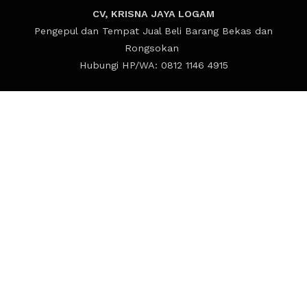
CV, KRISNA JAYA LOGAM
Pengepul dan Tempat Jual Beli Barang Bekas dan
Rongsokan
Hubungi HP/WA: 0812 1146 4915