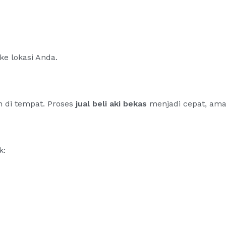
e lokasi Anda.
n di tempat. Proses
jual beli aki bekas
menjadi cepat, aman
k: