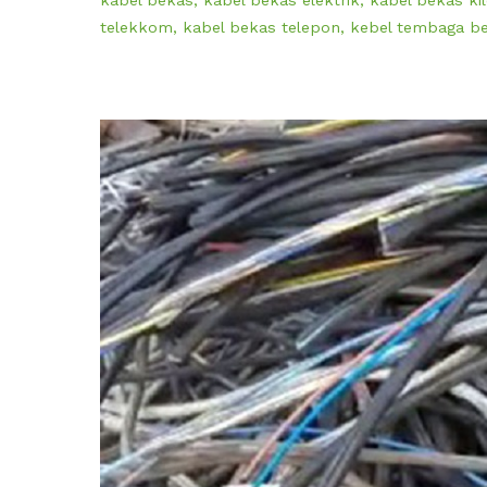
telekkom
,
kabel bekas telepon
,
kebel tembaga b