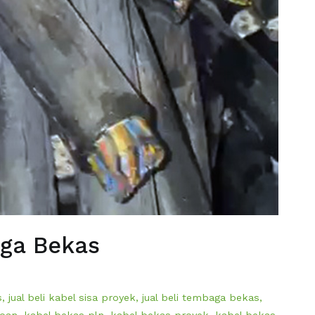
aga Bekas
s
,
jual beli kabel sisa proyek
,
jual beli tembaga bekas
,
loan
,
kabel bekas pln
,
kabel bekas proyek
,
kabel bekas