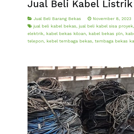
Jual Beli Kabel Listri
Jual Beli Barang Bekas
November 8, 2023
jual beli kabel bekas
,
jual beli kabel sisa proyek
elektrik
,
kabel bekas kiloan
,
kabel bekas pln
,
kab
telepon
,
kebel tembaga bekas
,
tembaga bekas ka