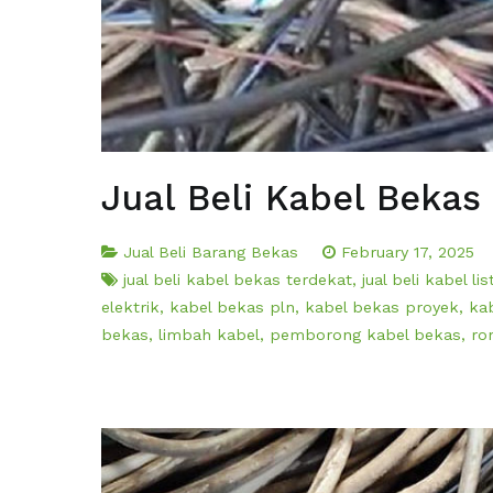
Jual Beli Kabel Bekas
Jual Beli Barang Bekas
February 17, 2025
jual beli kabel bekas terdekat
,
jual beli kabel li
elektrik
,
kabel bekas pln
,
kabel bekas proyek
,
ka
bekas
,
limbah kabel
,
pemborong kabel bekas
,
ro