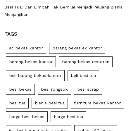
Besi Tua: Dari Limbah Tak Bernilai Menjadi Peluang Bisnis
Menjanjikan
TAGS
ac bekas kantor
barang bekas ex kantor
barang bekas kantor
barang bekas restoran
beli barang bekas kantor
beli besi tua
besi bekas
besi rongsok
besi scrap
besi tua
bisnis besi tua
furniture bekas kantor
harga besi bekas
harga besi tua
jual bei barang bekas kantor
jual beli AC bekas