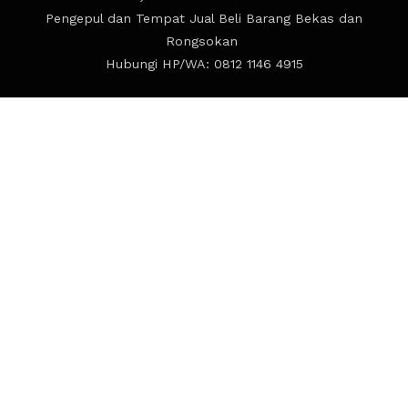
Pengepul dan Tempat Jual Beli Barang Bekas dan
Rongsokan
Hubungi HP/WA: 0812 1146 4915