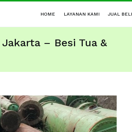
HOME
LAYANAN KAMI
JUAL BEL
al Beli Barang Bekas & Rongsokan
ang Bekas Kantor, Kabel Bekas, Besi Tua dan Logam Bekas
 Jakarta – Besi Tua &