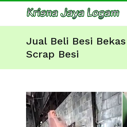
Skip
to
Ju
Bar
content
Jual Beli Besi Bekas
Scrap Besi