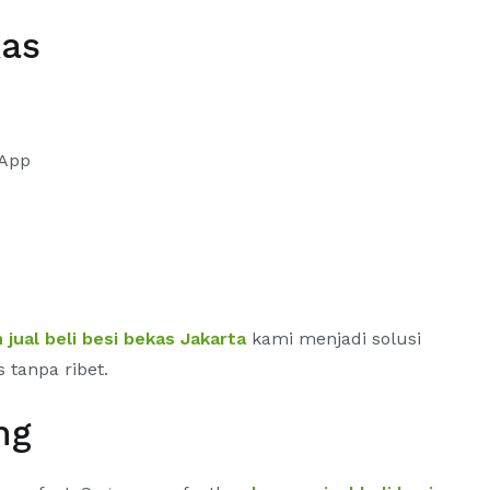
kas
sApp
 jual beli besi bekas Jakarta
kami menjadi solusi
 tanpa ribet.
ng