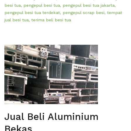
besi tua
,
pengepul besi tua
,
pengepul besi tua jakarta
,
pengepul besi tua terdekat
,
pengepul scrap besi
,
tempat
jual besi tua
,
terima beli besi tua
Jual Beli Aluminium
Bekas