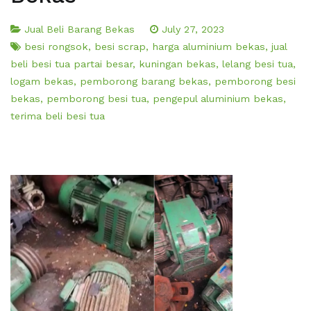
Jual Beli Barang Bekas
July 27, 2023
besi rongsok
,
besi scrap
,
harga aluminium bekas
,
jual
beli besi tua partai besar
,
kuningan bekas
,
lelang besi tua
,
logam bekas
,
pemborong barang bekas
,
pemborong besi
bekas
,
pemborong besi tua
,
pengepul aluminium bekas
,
terima beli besi tua