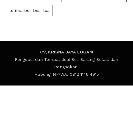
terima beli besi tua
CV, KRISNA JAYA LOGAM
Pengepul dan Tempat Jual Beli Barang Bekas dan
Rongsokan
Hubungi HP/WA: 0812 1146 4915