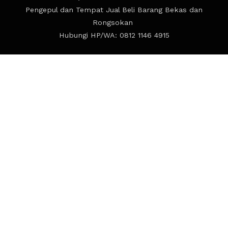
Pengepul dan Tempat Jual Beli Barang Bekas dan
Rongsokan
Hubungi HP/WA: 0812 1146 4915