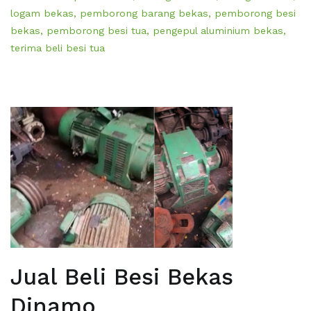
logam bekas
,
pemborong barang bekas
,
pemborong besi
bekas
,
pemborong besi tua
,
pengepul aluminium bekas
,
terima beli besi tua
Jual Beli Besi Bekas
Dinamo