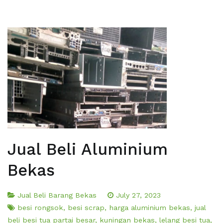
Jual Beli Aluminium
Bekas
Jual Beli Barang Bekas
July 27, 2023
besi rongsok
,
besi scrap
,
harga aluminium bekas
,
jual
beli besi tua partai besar
,
kuningan bekas
,
lelang besi tua
,