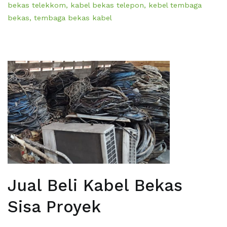
bekas telekkom
,
kabel bekas telepon
,
kebel tembaga
bekas
,
tembaga bekas kabel
Jual Beli Kabel Bekas
Sisa Proyek