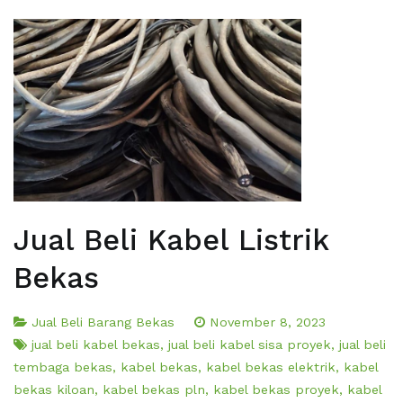
Jual Beli Kabel Listrik
Bekas
Jual Beli Barang Bekas
November 8, 2023
jual beli kabel bekas
,
jual beli kabel sisa proyek
,
jual beli
tembaga bekas
,
kabel bekas
,
kabel bekas elektrik
,
kabel
bekas kiloan
,
kabel bekas pln
,
kabel bekas proyek
,
kabel