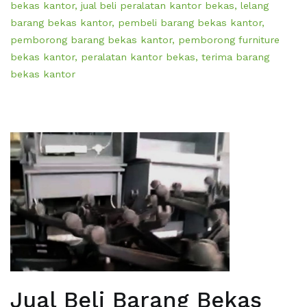
bekas kantor
,
jual beli peralatan kantor bekas
,
lelang
barang bekas kantor
,
pembeli barang bekas kantor
,
pemborong barang bekas kantor
,
pemborong furniture
bekas kantor
,
peralatan kantor bekas
,
terima barang
bekas kantor
Jual Beli Barang Bekas