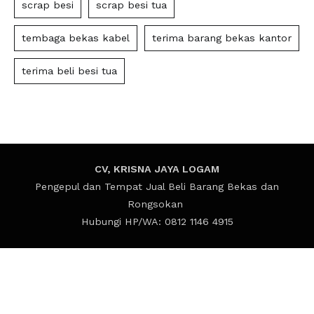
scrap besi
scrap besi tua
tembaga bekas kabel
terima barang bekas kantor
terima beli besi tua
CV, KRISNA JAYA LOGAM
Pengepul dan Tempat Jual Beli Barang Bekas dan
Rongsokan
Hubungi HP/WA: 0812 1146 4915