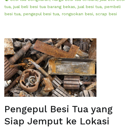
tua
,
jual beli besi tua barang bekas
,
jual besi tua
,
pembeli
besi tua
,
pengepul besi tua
,
rongsokan besi
,
scrap besi
Pengepul Besi Tua yang
Siap Jemput ke Lokasi