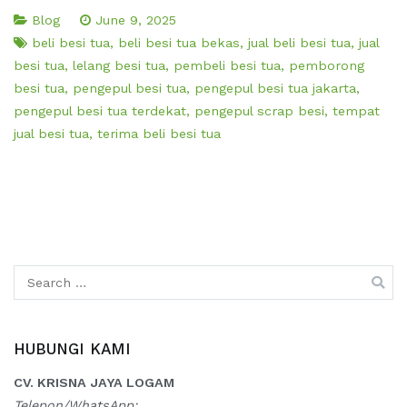
Blog
June 9, 2025
beli besi tua
,
beli besi tua bekas
,
jual beli besi tua
,
jual
besi tua
,
lelang besi tua
,
pembeli besi tua
,
pemborong
besi tua
,
pengepul besi tua
,
pengepul besi tua jakarta
,
pengepul besi tua terdekat
,
pengepul scrap besi
,
tempat
jual besi tua
,
terima beli besi tua
Search
for:
HUBUNGI KAMI
CV. KRISNA JAYA LOGAM
Telepon/WhatsApp: