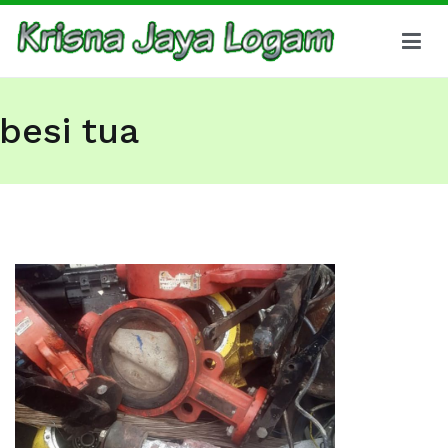
Skip
to
content
Jual Beli Barang Bekas & Rongsokan
Barang Bekas Kantor, Kabel Bekas, Besi Tua dan Logam
Bekas
besi tua