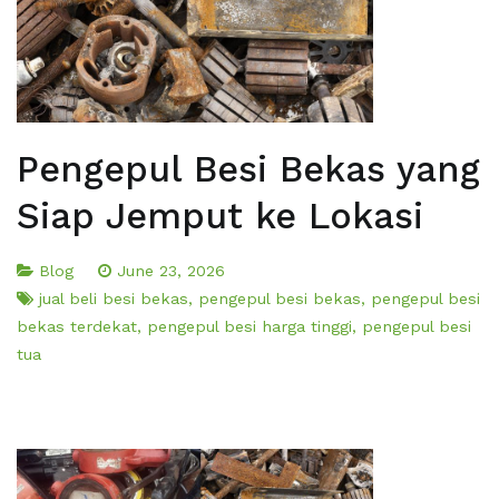
Pengepul Besi Bekas yang
Siap Jemput ke Lokasi
Blog
June 23, 2026
jual beli besi bekas
,
pengepul besi bekas
,
pengepul besi
bekas terdekat
,
pengepul besi harga tinggi
,
pengepul besi
tua