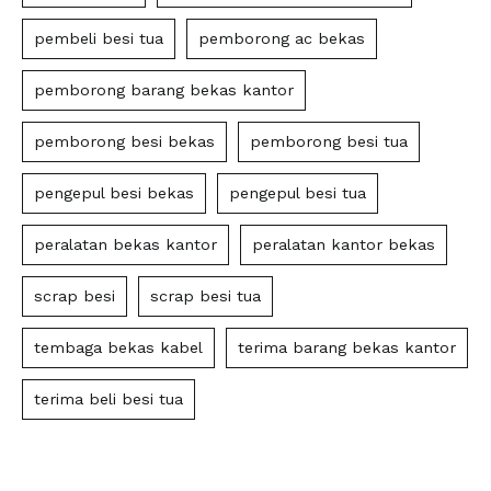
pembeli besi tua
pemborong ac bekas
pemborong barang bekas kantor
pemborong besi bekas
pemborong besi tua
pengepul besi bekas
pengepul besi tua
peralatan bekas kantor
peralatan kantor bekas
scrap besi
scrap besi tua
tembaga bekas kabel
terima barang bekas kantor
terima beli besi tua