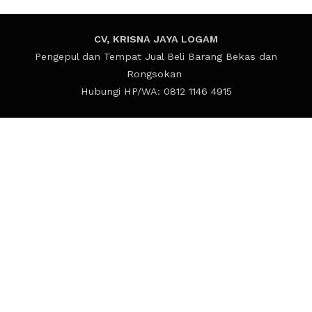
CV, KRISNA JAYA LOGAM
Pengepul dan Tempat Jual Beli Barang Bekas dan
Rongsokan
Hubungi HP/WA: 0812 1146 4915