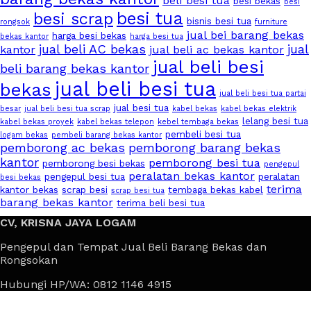
beli besi tua
besi bekas
besi
besi tua
besi scrap
bisnis besi tua
rongsok
furniture
jual bei barang bekas
harga besi bekas
bekas kantor
harga besi tua
jual beli AC bekas
jual
kantor
jual beli ac bekas kantor
jual beli besi
beli barang bekas kantor
jual beli besi tua
bekas
jual beli besi tua partai
jual besi tua
besar
jual beli besi tua scrap
kabel bekas
kabel bekas elektrik
lelang besi tua
kabel bekas proyek
kabel bekas telepon
kebel tembaga bekas
pembeli besi tua
logam bekas
pembeli barang bekas kantor
pemborong ac bekas
pemborong barang bekas
kantor
pemborong besi tua
pemborong besi bekas
pengepul
peralatan bekas kantor
pengepul besi tua
peralatan
besi bekas
terima
kantor bekas
scrap besi
tembaga bekas kabel
scrap besi tua
barang bekas kantor
terima beli besi tua
CV, KRISNA JAYA LOGAM
Pengepul dan Tempat Jual Beli Barang Bekas dan
Rongsokan
Hubungi HP/WA: 0812 1146 4915