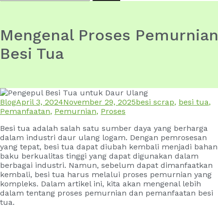
for:
Mengenal Proses Pemurnian
Besi Tua
Blog
April 3, 2024
November 29, 2025
besi scrap
,
besi tua
,
Pemanfaatan
,
Pemurnian
,
Proses
Besi tua adalah salah satu sumber daya yang berharga
dalam industri daur ulang logam. Dengan pemrosesan
yang tepat, besi tua dapat diubah kembali menjadi bahan
baku berkualitas tinggi yang dapat digunakan dalam
berbagai industri. Namun, sebelum dapat dimanfaatkan
kembali, besi tua harus melalui proses pemurnian yang
kompleks. Dalam artikel ini, kita akan mengenal lebih
dalam tentang proses pemurnian dan pemanfaatan besi
tua.