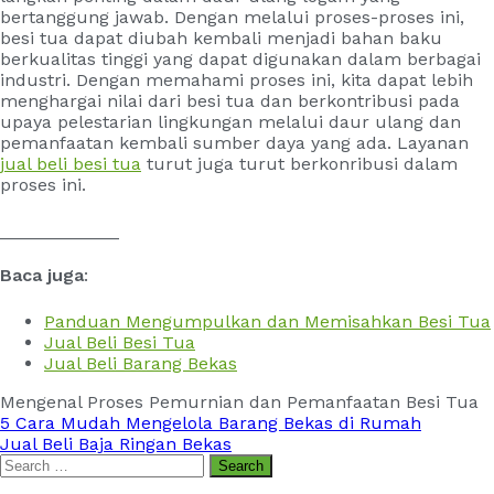
bertanggung jawab. Dengan melalui proses-proses ini,
besi tua dapat diubah kembali menjadi bahan baku
berkualitas tinggi yang dapat digunakan dalam berbagai
industri. Dengan memahami proses ini, kita dapat lebih
menghargai nilai dari besi tua dan berkontribusi pada
upaya pelestarian lingkungan melalui daur ulang dan
pemanfaatan kembali sumber daya yang ada. Layanan
jual beli besi tua
turut juga turut berkonribusi dalam
proses ini.
____________
Baca juga
:
Panduan Mengumpulkan dan Memisahkan Besi Tua
Jual Beli Besi Tua
Jual Beli Barang Bekas
Mengenal Proses Pemurnian dan Pemanfaatan Besi Tua
Post
5 Cara Mudah Mengelola Barang Bekas di Rumah
Jual Beli Baja Ringan Bekas
navigation
Search
for: