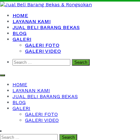
Skip
to
content
Jual Beli Barang Bekas & Rongsokan
Barang Bekas Kantor, Kabel Bekas, Besi Tua dan Logam
HOME
Bekas
LAYANAN KAMI
JUAL BELI BARANG BEKAS
BLOG
GALERI
GALERI FOTO
GALERI VIDEO
Search
for:
HOME
LAYANAN KAMI
JUAL BELI BARANG BEKAS
BLOG
GALERI
GALERI FOTO
GALERI VIDEO
Search