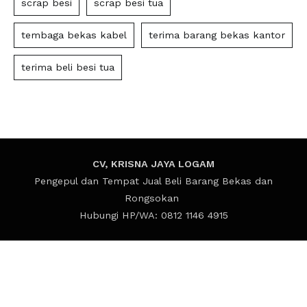
scrap besi
scrap besi tua
tembaga bekas kabel
terima barang bekas kantor
terima beli besi tua
CV, KRISNA JAYA LOGAM
Pengepul dan Tempat Jual Beli Barang Bekas dan
Rongsokan
Hubungi HP/WA: 0812 1146 4915