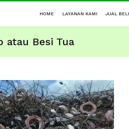
HOME
LAYANAN KAMI
JUAL BEL
al Beli Barang Bekas & Rongsokan
ang Bekas Kantor, Kabel Bekas, Besi Tua dan Logam Bekas
 atau Besi Tua