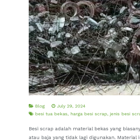
Blog
July 29, 2024
besi tua bekas
,
harga besi scrap
,
jenis besi sc
Besi scrap adalah material bekas yang biasan
atau baja yang tidak lagi digunakan. Material 