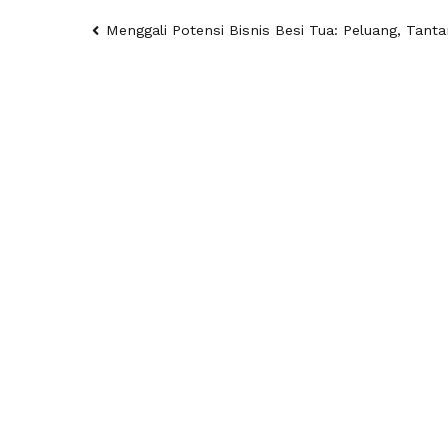
Post
Menggali Potensi Bisnis Besi Tua: Peluang, Tant
navigation