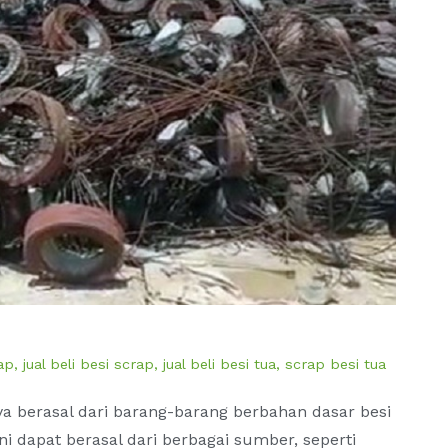
rap
,
jual beli besi scrap
,
jual beli besi tua
,
scrap besi tua
ya berasal dari barang-barang berbahan dasar besi
ini dapat berasal dari berbagai sumber, seperti