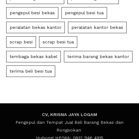
pengepul besi bekas
pengepul besi tua
peralatan bekas kantor
peralatan kantor bekas
scrap besi
scrap besi tua
tembaga bekas kabel
terima barang bekas kantor
terima beli besi tua
CV, KRISNA JAYA LOGAM
Pengepul dan Tempat Jual Beli Barang Bekas dan
Rongsokan
Hubungi HP/WA: 0812 1146 4915