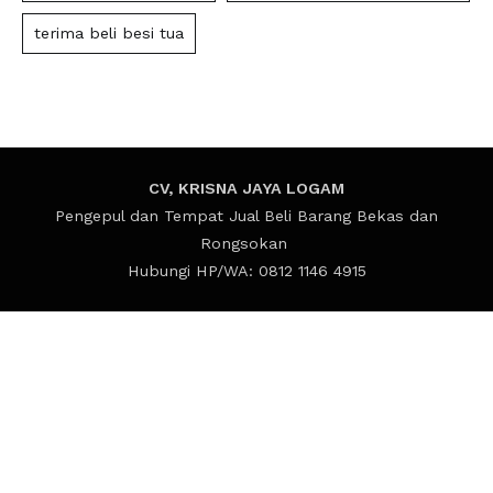
terima beli besi tua
CV, KRISNA JAYA LOGAM
Pengepul dan Tempat Jual Beli Barang Bekas dan
Rongsokan
Hubungi HP/WA: 0812 1146 4915