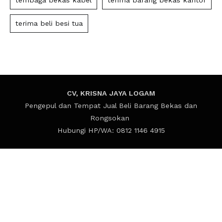
tembaga bekas kabel
terima barang bekas kantor
terima beli besi tua
CV, KRISNA JAYA LOGAM
Pengepul dan Tempat Jual Beli Barang Bekas dan
Rongsokan
Hubungi HP/WA: 0812 1146 4915