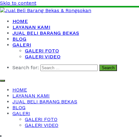
Skip to content
Jual Beli Barang Bekas & Rongsokan
Barang Bekas Kantor, Kabel Bekas, Besi Tua dan Logam
HOME
Bekas
LAYANAN KAMI
JUAL BELI BARANG BEKAS
BLOG
GALERI
GALERI FOTO
GALERI VIDEO
Search for:
HOME
LAYANAN KAMI
JUAL BELI BARANG BEKAS
BLOG
GALERI
GALERI FOTO
GALERI VIDEO