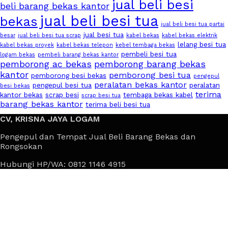
jual beli besi
beli barang bekas kantor
jual beli besi tua
bekas
jual beli besi tua partai
jual besi tua
besar
jual beli besi tua scrap
kabel bekas
kabel bekas elektrik
lelang besi tua
kabel bekas proyek
kabel bekas telepon
kebel tembaga bekas
pembeli besi tua
logam bekas
pembeli barang bekas kantor
pemborong ac bekas
pemborong barang bekas
kantor
pemborong besi tua
pemborong besi bekas
pengepul
peralatan bekas kantor
pengepul besi tua
peralatan
besi bekas
terima
kantor bekas
scrap besi
tembaga bekas kabel
scrap besi tua
barang bekas kantor
terima beli besi tua
CV, KRISNA JAYA LOGAM
Pengepul dan Tempat Jual Beli Barang Bekas dan
Rongsokan
Hubungi HP/WA: 0812 1146 4915