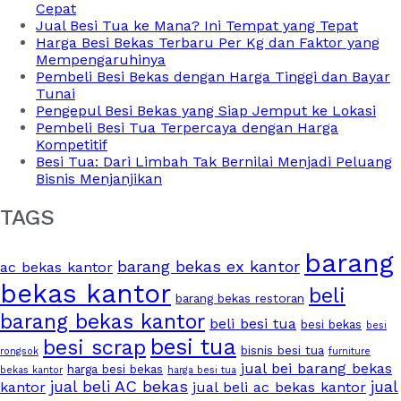
Cepat
Jual Besi Tua ke Mana? Ini Tempat yang Tepat
Harga Besi Bekas Terbaru Per Kg dan Faktor yang
Mempengaruhinya
Pembeli Besi Bekas dengan Harga Tinggi dan Bayar
Tunai
Pengepul Besi Bekas yang Siap Jemput ke Lokasi
Pembeli Besi Tua Terpercaya dengan Harga
Kompetitif
Besi Tua: Dari Limbah Tak Bernilai Menjadi Peluang
Bisnis Menjanjikan
TAGS
barang
barang bekas ex kantor
ac bekas kantor
bekas kantor
beli
barang bekas restoran
barang bekas kantor
beli besi tua
besi bekas
besi
besi tua
besi scrap
bisnis besi tua
rongsok
furniture
jual bei barang bekas
harga besi bekas
bekas kantor
harga besi tua
jual beli AC bekas
jual
kantor
jual beli ac bekas kantor