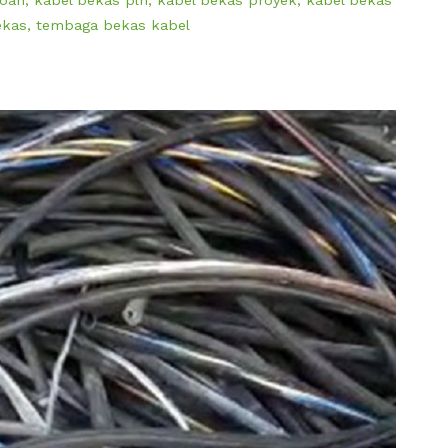
ekas
,
tembaga bekas kabel