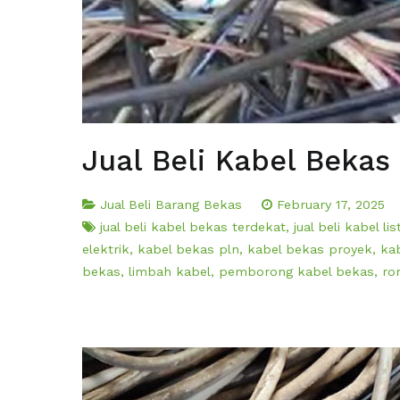
Jual Beli Kabel Bekas
Jual Beli Barang Bekas
February 17, 2025
jual beli kabel bekas terdekat
,
jual beli kabel li
elektrik
,
kabel bekas pln
,
kabel bekas proyek
,
ka
bekas
,
limbah kabel
,
pemborong kabel bekas
,
ro