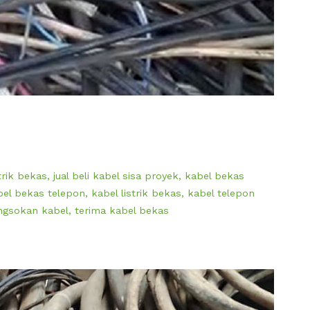
strik bekas
,
jual beli kabel sisa proyek
,
kabel bekas
bel bekas telepon
,
kabel listrik bekas
,
kabel telepon
ngsokan kabel
,
terima kabel bekas