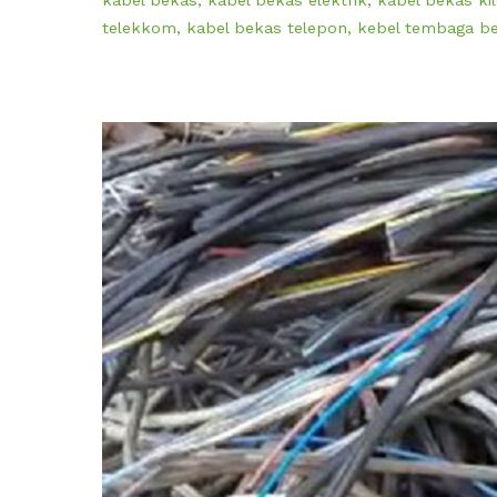
telekkom
,
kabel bekas telepon
,
kebel tembaga b