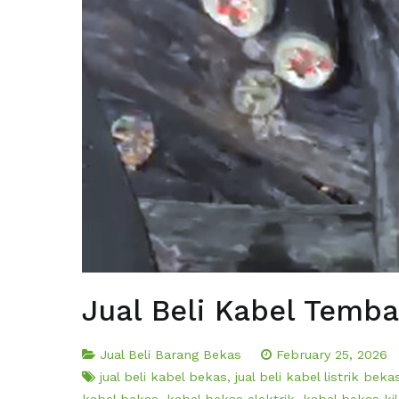
Jual Beli Kabel Temb
Jual Beli Barang Bekas
February 25, 2026
jual beli kabel bekas
,
jual beli kabel listrik beka
kabel bekas
,
kabel bekas elektrik
,
kabel bekas ki