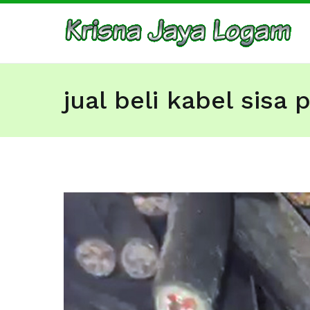
Skip
to
Ju
Bar
content
jual beli kabel sisa 