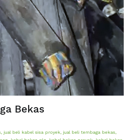
aga Bekas
s
,
jual beli kabel sisa proyek
,
jual beli tembaga bekas
,
loan
,
kabel bekas pln
,
kabel bekas proyek
,
kabel bekas