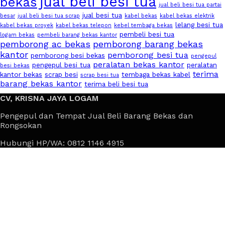
jual beli besi tua
bekas
jual beli besi tua partai
jual besi tua
besar
jual beli besi tua scrap
kabel bekas
kabel bekas elektrik
lelang besi tua
kabel bekas proyek
kabel bekas telepon
kebel tembaga bekas
pembeli besi tua
logam bekas
pembeli barang bekas kantor
pemborong ac bekas
pemborong barang bekas
kantor
pemborong besi tua
pemborong besi bekas
pengepul
peralatan bekas kantor
pengepul besi tua
peralatan
besi bekas
terima
kantor bekas
scrap besi
tembaga bekas kabel
scrap besi tua
barang bekas kantor
terima beli besi tua
CV, KRISNA JAYA LOGAM
Pengepul dan Tempat Jual Beli Barang Bekas dan
Rongsokan
Hubungi HP/WA: 0812 1146 4915