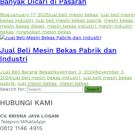
Banyak Dicari di Pasaran
Blog
January 17, 2025
jual beli mesin bekas
,
jual beli mesin
bekas industri
,
jual beli mesin bekas pabrik
,
mesin bekas
,
mesin bekas diesel
,
mesin bekas industri
,
mesin industri
bekas
,
rongsokan mesin bekas
Jual Beli Mesin Bekas Pabrik dan
Industri
Jual Beli Barang Bekas
November 3, 2024
November 3,
2024
jual beli mesin bekas industri
,
jual beli mesin bekas
pabrik
,
jual mesin bekas
,
mesin bekas
Search for:
HUBUNGI KAMI
CV. KRISNA JAYA LOGAM
Telepon/WhatsApp:
0812 1146 4915