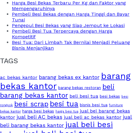
Harga Besi Bekas Terbaru Per Kg dan Faktor yang
Mempengaruhinya
Pembeli Besi Bekas dengan Harga Tinggi dan Bayar
Tunai
Pengepul Besi Bekas yang Siap Jemput ke Lokasi
Pembeli Besi Tua Terpercaya dengan Harga
Kompetitif
Besi Tua: Dari Limbah Tak Bernilai Menjadi Peluang
Bisnis Menjanjikan
TAGS
barang
barang bekas ex kantor
ac bekas kantor
bekas kantor
beli
barang bekas restoran
barang bekas kantor
beli besi tua
besi bekas
besi
besi tua
besi scrap
bisnis besi tua
rongsok
furniture
jual bei barang bekas
harga besi bekas
bekas kantor
harga besi tua
jual beli AC bekas
jual
kantor
jual beli ac bekas kantor
jual beli besi
beli barang bekas kantor