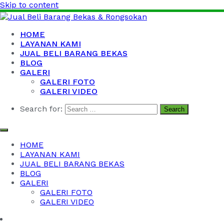
Skip to content
Jual Beli Barang Bekas & Rongsokan
Barang Bekas Kantor, Kabel Bekas, Besi Tua dan Logam
HOME
Bekas
LAYANAN KAMI
JUAL BELI BARANG BEKAS
BLOG
GALERI
GALERI FOTO
GALERI VIDEO
Search for:
HOME
LAYANAN KAMI
JUAL BELI BARANG BEKAS
BLOG
GALERI
GALERI FOTO
GALERI VIDEO