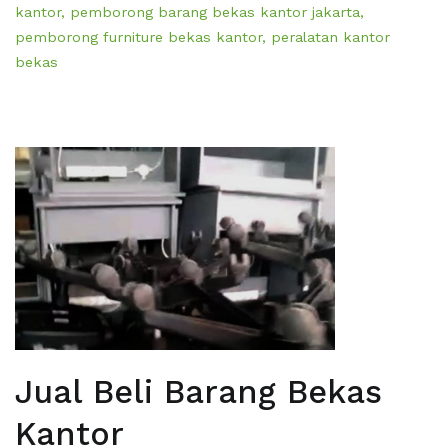
kantor
,
pemborong barang bekas kantor jakarta
,
pemborong furniture bekas kantor
,
peralatan kantor
bekas
Jual Beli Barang Bekas
Kantor