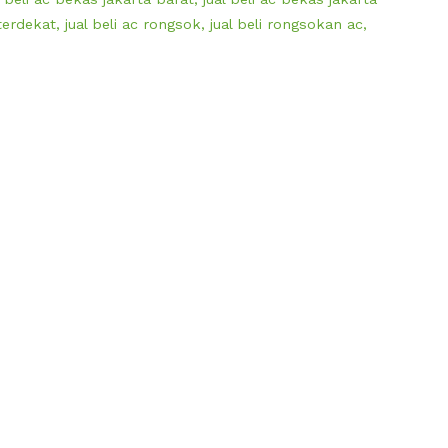
 terdekat
,
jual beli ac rongsok
,
jual beli rongsokan ac
,