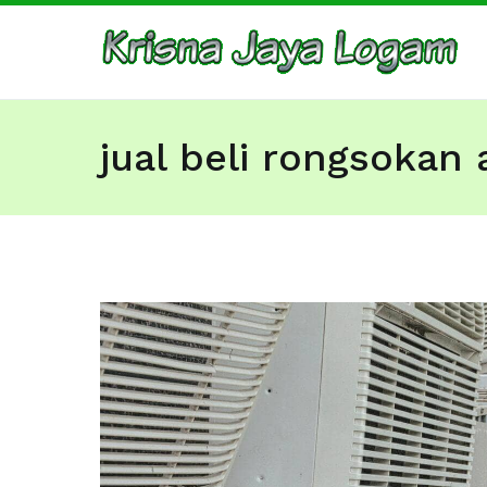
Skip
to
Ju
Bar
content
jual beli rongsokan 