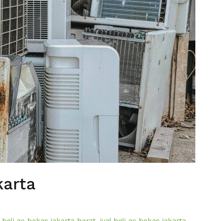
karta
l beli ac bekas jakarta barat
,
jual beli ac bekas jakarta