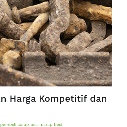
an Harga Kompetitif dan
,
pembeli scrap besi
,
scrap besi