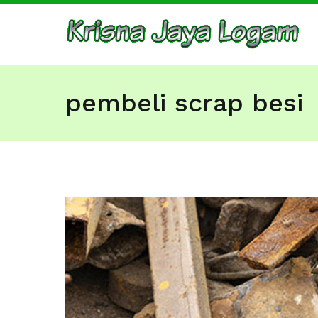
Skip
to
Ju
Bar
content
pembeli scrap besi