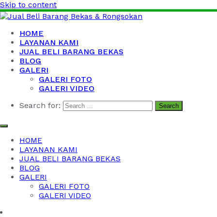
Skip to content
Jual Beli Barang Bekas & Rongsokan
Barang Bekas Kantor, Kabel Bekas, Besi Tua dan Logam
HOME
Bekas
LAYANAN KAMI
JUAL BELI BARANG BEKAS
BLOG
GALERI
GALERI FOTO
GALERI VIDEO
Search for:
HOME
LAYANAN KAMI
JUAL BELI BARANG BEKAS
BLOG
GALERI
GALERI FOTO
GALERI VIDEO