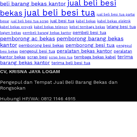
jual beli besi
beli barang bekas kantor
jual beli besi tua
bekas
jual beli besi tua partai
jual besi tua
besar
jual beli besi tua scrap
kabel bekas
kabel bekas elektrik
lelang besi tua
kabel bekas proyek
kabel bekas telepon
kebel tembaga bekas
pembeli besi tua
logam bekas
pembeli barang bekas kantor
pemborong ac bekas
pemborong barang bekas
kantor
pemborong besi tua
pemborong besi bekas
pengepul
peralatan bekas kantor
pengepul besi tua
peralatan
besi bekas
terima
kantor bekas
scrap besi
tembaga bekas kabel
scrap besi tua
barang bekas kantor
terima beli besi tua
CV, KRISNA JAYA LOGAM
Pengepul dan Tempat Jual Beli Barang Bekas dan
Rongsokan
Hubungi HP/WA: 0812 1146 4915