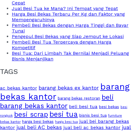
Cepat
Jual Besi Tua ke Mana? Ini Tempat yang Tepat
Harga Besi Bekas Terbaru Per Kg dan Faktor yang
Mempengaruhinya
Pembeli Besi Bekas dengan Harga Tinggi dan Bayar
Tunai
Pengepul Besi Bekas yang Siap Jemput ke Lokasi
Pembeli Besi Tua Terpercaya dengan Harga
Kompetitif
Besi Tua: Dari Limbah Tak Bernilai Menjadi Peluang
Bisnis Menjanjikan
TAGS
barang
barang bekas ex kantor
ac bekas kantor
bekas kantor
beli
barang bekas restoran
barang bekas kantor
beli besi tua
besi bekas
besi
besi tua
besi scrap
bisnis besi tua
rongsok
furniture
jual bei barang bekas
harga besi bekas
bekas kantor
harga besi tua
jual beli AC bekas
jual
kantor
jual beli ac bekas kantor