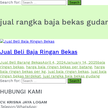
Search for:
jual rangka baja bekas guda
Jual Beli Baja Ringan Bekas
Jual Beli Barang Bekas
April 4, 2024
January 14, 2025
baja
ringan bekas
,
harga baja ringan bekas per batang
,
harga
baja ringan bekas per kg
,
jual baja ringan bekas
,
jual baja
ringan bekas terdekat
,
jual rangka baja bekas gudang
Search for:
HUBUNGI KAMI
CV. KRISNA JAYA LOGAM
Telepon/WhatsApp: