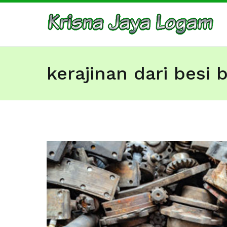
Skip
to
Ju
Bar
content
kerajinan dari besi 