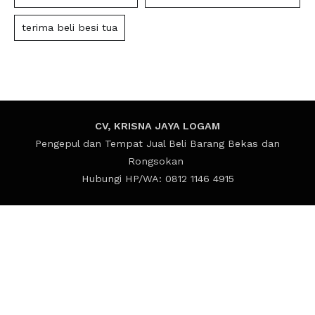
terima beli besi tua
CV, KRISNA JAYA LOGAM
Pengepul dan Tempat Jual Beli Barang Bekas dan
Rongsokan
Hubungi HP/WA: 0812 1146 4915