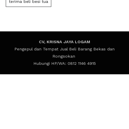
terima beli besi tua
CV, KRISNA JAYA LOGAM
Pengepul dan Tempat Jual Beli Barang Bekas dan
Rongsokan
Hubungi HP/WA: 0812 1146 4915