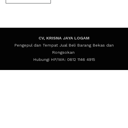
CV, KRISNA JAYA LOGAM
Pengepul dan Tempat Jual Beli Barang Bekas dan
Rongsokan
Hubungi HP/WA: 0812 1146 4915