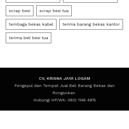
scrap besi
scrap besi tua
tembaga bekas kabel
terima barang bekas kantor
terima beli besi tua
CV, KRISNA JAYA LOGAM
Pengepul dan Tempat Jual Beli Barang Bekas dan
Rongsokan
Hubungi HP/WA: 0812 1146 4915