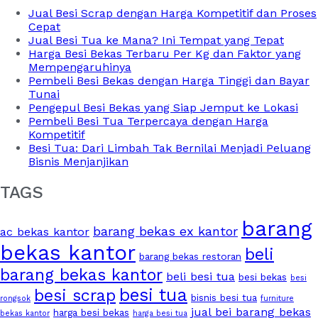
Jual Besi Scrap dengan Harga Kompetitif dan Proses
Cepat
Jual Besi Tua ke Mana? Ini Tempat yang Tepat
Harga Besi Bekas Terbaru Per Kg dan Faktor yang
Mempengaruhinya
Pembeli Besi Bekas dengan Harga Tinggi dan Bayar
Tunai
Pengepul Besi Bekas yang Siap Jemput ke Lokasi
Pembeli Besi Tua Terpercaya dengan Harga
Kompetitif
Besi Tua: Dari Limbah Tak Bernilai Menjadi Peluang
Bisnis Menjanjikan
TAGS
barang
barang bekas ex kantor
ac bekas kantor
bekas kantor
beli
barang bekas restoran
barang bekas kantor
beli besi tua
besi bekas
besi
besi tua
besi scrap
bisnis besi tua
rongsok
furniture
jual bei barang bekas
harga besi bekas
bekas kantor
harga besi tua