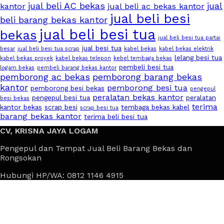
jual beli AC bekas
jual
kantor
jual beli ac bekas kantor
jual beli besi
beli barang bekas kantor
jual beli besi tua
bekas
jual beli besi tua partai
jual besi tua
besar
jual beli besi tua scrap
kabel bekas
kabel bekas elektrik
lelang besi tua
kabel bekas proyek
kabel bekas telepon
kebel tembaga bekas
pembeli besi tua
logam bekas
pembeli barang bekas kantor
pemborong ac bekas
pemborong barang bekas
kantor
pemborong besi tua
pemborong besi bekas
pengepul
peralatan bekas kantor
pengepul besi tua
peralatan
besi bekas
terima
kantor bekas
scrap besi
tembaga bekas kabel
scrap besi tua
barang bekas kantor
terima beli besi tua
CV, KRISNA JAYA LOGAM
Pengepul dan Tempat Jual Beli Barang Bekas dan
Rongsokan
Hubungi HP/WA: 0812 1146 4915