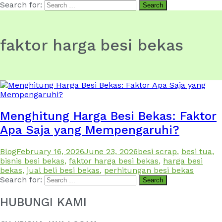
Search for:
faktor harga besi bekas
Menghitung Harga Besi Bekas: Faktor
Apa Saja yang Mempengaruhi?
Blog
February 16, 2026
June 23, 2026
besi scrap
,
besi tua
,
bisnis besi bekas
,
faktor harga besi bekas
,
harga besi
bekas
,
jual beli besi bekas
,
perhitungan besi bekas
Search for:
HUBUNGI KAMI