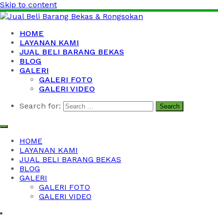
Skip to content
Jual Beli Barang Bekas & Rongsokan
Barang Bekas Kantor, Kabel Bekas, Besi Tua dan Logam
HOME
Bekas
LAYANAN KAMI
JUAL BELI BARANG BEKAS
BLOG
GALERI
GALERI FOTO
GALERI VIDEO
Search for:
HOME
LAYANAN KAMI
JUAL BELI BARANG BEKAS
BLOG
GALERI
GALERI FOTO
GALERI VIDEO