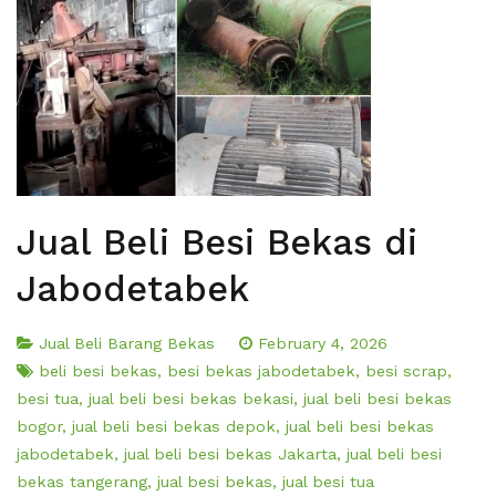
Jual Beli Besi Bekas di
Jabodetabek
Jual Beli Barang Bekas
February 4, 2026
beli besi bekas
,
besi bekas jabodetabek
,
besi scrap
,
besi tua
,
jual beli besi bekas bekasi
,
jual beli besi bekas
bogor
,
jual beli besi bekas depok
,
jual beli besi bekas
jabodetabek
,
jual beli besi bekas Jakarta
,
jual beli besi
bekas tangerang
,
jual besi bekas
,
jual besi tua