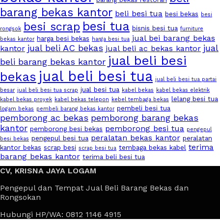
barang bekas kantor
beli besi tua
besi bekas
besi
besi tua
besi scrap
bisnis besi tua
rongsok
furniture
jual bei barang bekas
harga besi bekas
bekas kantor
harga besi tua
jual beli AC bekas
jual
kantor
jual beli ac bekas kantor
jual beli besi
beli barang bekas kantor
jual beli besi tua
bekas
jual beli besi tua partai
jual besi tua
besar
jual beli besi tua scrap
kabel bekas
kabel bekas elektrik
lelang besi tua
kabel bekas proyek
kabel bekas telepon
kebel tembaga bekas
pembeli besi tua
logam bekas
pembeli barang bekas kantor
pemborong ac bekas
pemborong barang bekas
kantor
pemborong besi tua
pemborong besi bekas
pengepul
peralatan bekas kantor
pengepul besi tua
peralatan
besi bekas
terima
kantor bekas
scrap besi
tembaga bekas kabel
scrap besi tua
barang bekas kantor
terima beli besi tua
CV, KRISNA JAYA LOGAM
Pengepul dan Tempat Jual Beli Barang Bekas dan
Rongsokan
Hubungi HP/WA: 0812 1146 4915