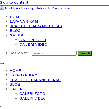
Skip to content
Jual Beli Barang Bekas & Rongsokan
Barang Bekas Kantor, Kabel Bekas, Besi Tua dan Logam
HOME
Bekas
LAYANAN KAMI
JUAL BELI BARANG BEKAS
BLOG
GALERI
GALERI FOTO
GALERI VIDEO
Search for:
HOME
LAYANAN KAMI
JUAL BELI BARANG BEKAS
BLOG
GALERI
GALERI FOTO
GALERI VIDEO