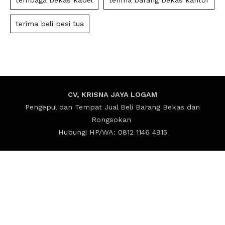
tembaga bekas kabel
terima barang bekas kantor
terima beli besi tua
CV, KRISNA JAYA LOGAM
Pengepul dan Tempat Jual Beli Barang Bekas dan
Rongsokan
Hubungi HP/WA: 0812 1146 4915