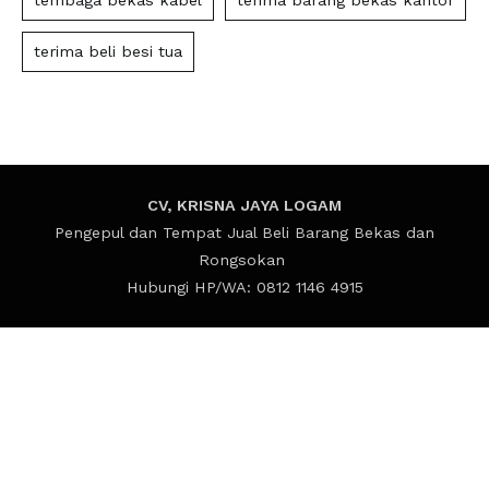
tembaga bekas kabel
terima barang bekas kantor
terima beli besi tua
CV, KRISNA JAYA LOGAM
Pengepul dan Tempat Jual Beli Barang Bekas dan
Rongsokan
Hubungi HP/WA: 0812 1146 4915