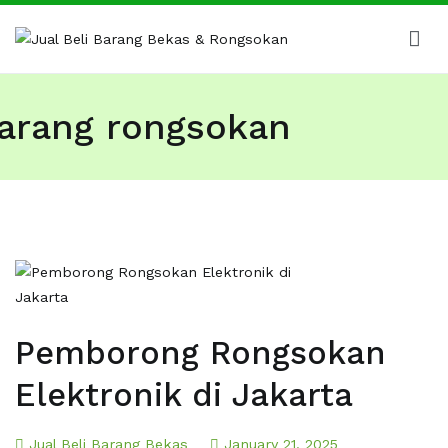
Skip
to
content
Jual Beli Barang Bekas & Rongsokan
Barang Bekas Kantor, Kabel Bekas, Besi Tua dan Logam
Bekas
 barang rongsokan
Pemborong Rongsokan
Elektronik di Jakarta
Jual Beli Barang Bekas
January 21, 2025