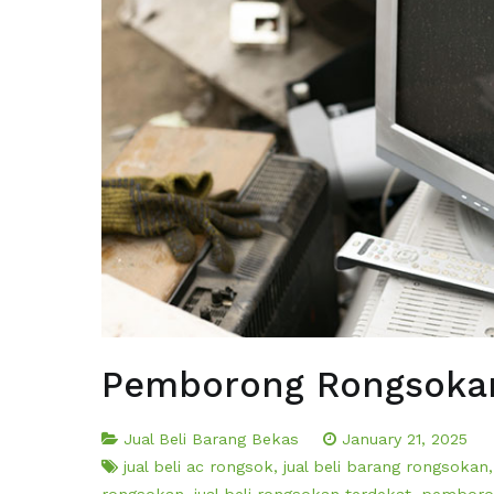
Pemborong Rongsokan 
Jual Beli Barang Bekas
January 21, 2025
jual beli ac rongsok
,
jual beli barang rongsokan
rongsokan
,
jual beli rongsokan terdekat
,
pemboro