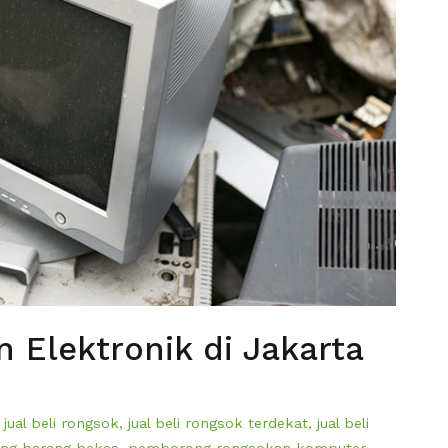
Elektronik di Jakarta
,
jual beli rongsok
,
jual beli rongsok terdekat
,
jual beli
ng barang bekas
,
pemborong rongsokan komputer