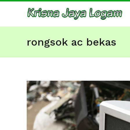
Skip
to
Ju
Bar
content
rongsok ac bekas